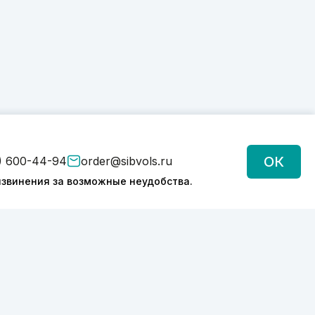
ОК
) 600-44-94
order@sibvols.ru
звинения за возможные неудобства.
Подписаться
Нажимая на кнопку, вы соглашаетесь с
обработкой персональных данных