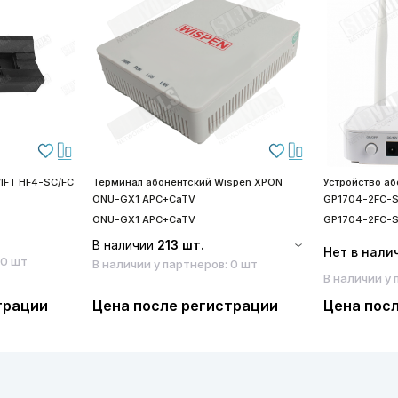
IFT HF4-SC/FC
Терминал абонентский Wispen XPON
Устройство а
ONU-GX1 APC+CaTV
GP1704-2FC-
ONU-GX1 APC+CaTV
GP1704-2FC-
В наличии
213 шт.
Нет в нали
 0 шт
В наличии у партнеров: 0 шт
В наличии у 
трации
Цена после регистрации
Цена пос