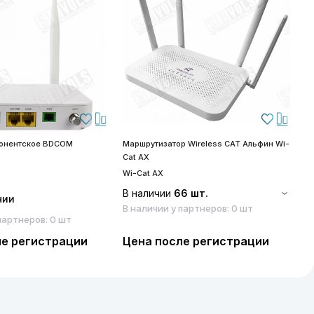
бонентское BDCOM
Маршрутизатор Wireless CAT Альфин Wi-
S
Cat AX
S
Wi-Cat AX
В наличии
66 шт.
чии
В наличии у партнеров: 0 шт
партнеров: 0 шт
ле регистрации
Цена после регистрации