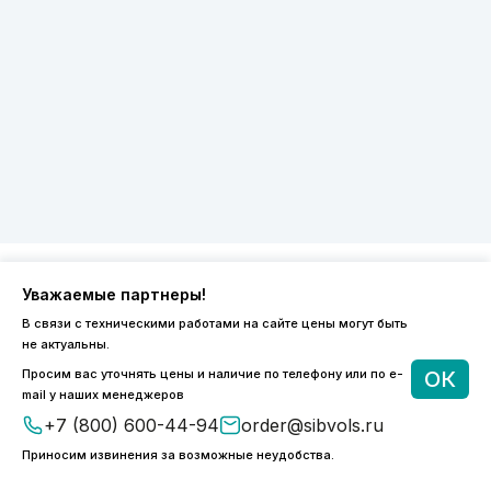
Уважаемые партнеры!
8 (800) 600-44-94
В связи с техническими работами на сайте цены могут быть
ПН-ПТ 9:00 - 18:00
не актуальны.
order@sibvols.ru
Просим вас уточнять цены и наличие по телефону или по e-
ОК
mail у наших менеджеров
О компании
Доставка и оплата
+7 (800) 600-44-94
order@sibvols.ru
Каталог
Контакты
Приносим извинения за возможные неудобства.