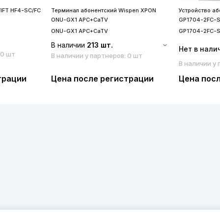
IFT HF4-SC/FC
Терминал абонентский Wispen XPON
Устройство а
ONU-GX1 APC+CaTV
GP1704-2FC-
ONU-GX1 APC+CaTV
GP1704-2FC-
В наличии
213 шт.
Нет в нали
 0 шт
В наличии у партнеров: 0 шт
В наличии у 
трации
Цена после регистрации
Цена пос