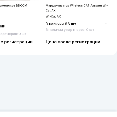
бонентское BDCOM
Маршрутизатор Wireless CAT Альфин Wi-
S
Cat AX
S
Wi-Cat AX
В наличии
66 шт.
чии
В наличии у партнеров: 0 шт
партнеров: 0 шт
ле регистрации
Цена после регистрации