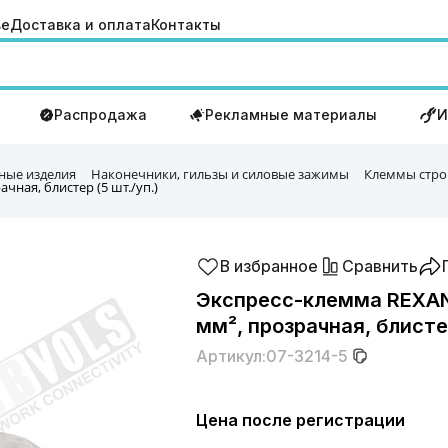
ве
Доставка и оплата
Контакты
Распродажа
Рекламные материалы
И
ные изделия
Наконечники, гильзы и силовые зажимы
Клеммы стро
чная, блистер (5 шт./уп.)
В избранное
Сравнить
Экспресс-клемма REXANT
мм², прозрачная, блистер
Артикул:
07-3214-5
Цена после регистрации