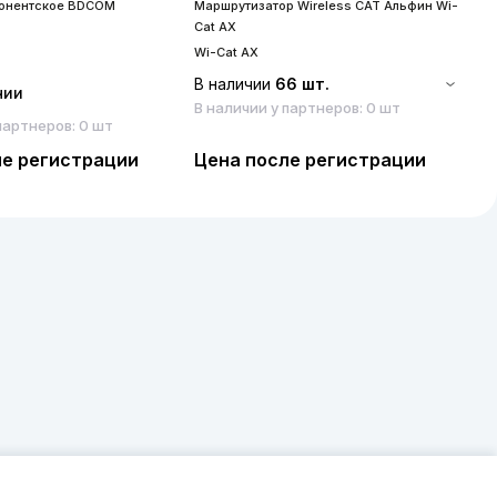
бонентское BDCOM
Маршрутизатор Wireless CAT Альфин Wi-
S
Cat AX
S
Wi-Cat AX
В наличии
66 шт.
чии
В наличии у партнеров: 0 шт
партнеров: 0 шт
ле регистрации
Цена после регистрации