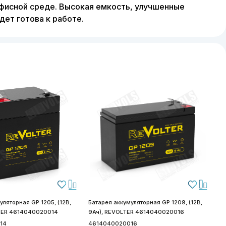
фисной среде. Высокая емкость, улучшенные
дет готова к работе.
уляторная GP 1205, (12В,
Батарея аккумуляторная GP 1209, (12В,
LTER 4614040020014
9Ач), REVOLTER 4614040020016
14
4614040020016