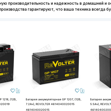
ую производительность и надежность в домашней и о
роизводства гарантируют, что ваша техника всегда бу
 1218, (12В,
Батарея аккумуляторная GP 1207, (12В,
Батарея аккум
020019
7.2Ач), REVOLTER 4614040020015
5.5Ач), REVO
4614040020015
46140400200