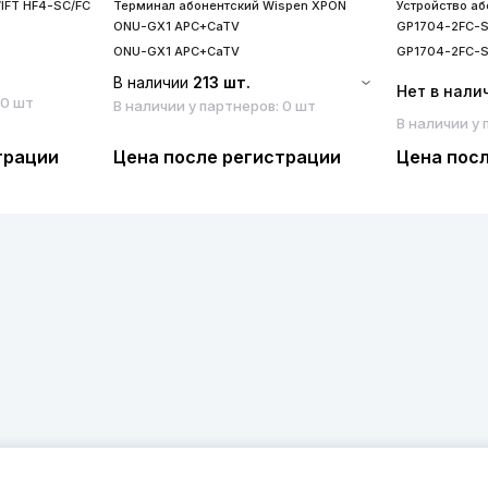
IFT HF4-SC/FC
Терминал абонентский Wispen XPON
Устройство а
ONU-GX1 APC+CaTV
GP1704-2FC-
ONU-GX1 APC+CaTV
GP1704-2FC-
В наличии
213 шт.
Нет в нали
 0 шт
В наличии у партнеров: 0 шт
В наличии у 
трации
Цена после регистрации
Цена пос