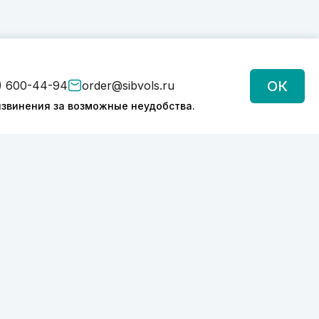
ОК
) 600-44-94
order@sibvols.ru
звинения за возможные неудобства.
Подписаться
Нажимая на кнопку, вы соглашаетесь с
обработкой персональных данных
Политика конфиденциальности