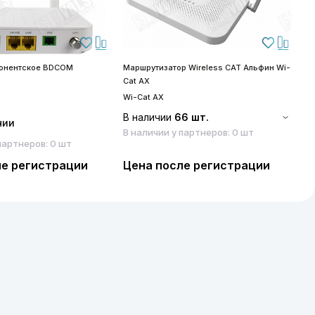
бонентское BDCOM
Маршрутизатор Wireless CAT Альфин Wi-
S
Cat AX
S
Wi-Cat AX
В наличии
66 шт.
чии
В наличии у партнеров: 0 шт
партнеров: 0 шт
ле регистрации
Цена после регистрации