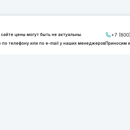
 сайте цены могут быть не актуальны.
+7 (800
е по телефону или по e-mail у наших менеджеров
Приносим и
ии
Доставка и оплата
Контакты
ТОНИКС.ПРО»
КПП 540601001