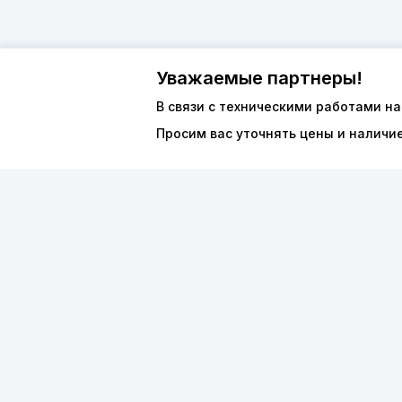
Уважаемые партнеры!
В связи с техническими работами на
Просим вас уточнять цены и наличи
О компан
8 (800) 600-44-94
Каталог
ПН-ПТ 9:00 - 18:00
ООО «ФО
order@sibvols.ru