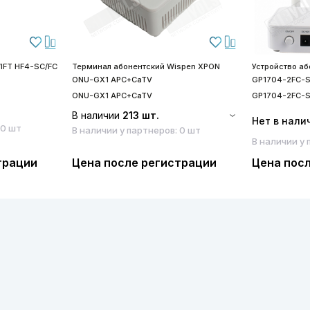
IFT HF4-SC/FC
Терминал абонентский Wispen XPON
Устройство а
ONU-GX1 APC+CaTV
GP1704-2FC-
ONU-GX1 APC+CaTV
GP1704-2FC-
В наличии
213 шт.
Нет в нали
 0 шт
В наличии у партнеров: 0 шт
В наличии у 
трации
Цена после регистрации
Цена пос