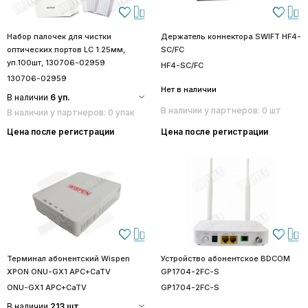
Набор палочек для чистки
Держатель коннектора SWIFT HF4-
оптических портов LC 1.25мм,
SC/FC
уп.100шт, 130706-02959
HF4-SC/FC
130706-02959
Нет в наличии
В наличии
6 уп.
В наличии у партнеров: 0 шт
В наличии у партнеров: 0 упак
Цена после регистрации
Цена после регистрации
Терминал абонентский Wispen
Устройство абонентское BDCOM
XPON ONU-GX1 APC+CaTV
GP1704-2FC-S
ONU-GX1 APC+CaTV
GP1704-2FC-S
В наличии
213 шт.