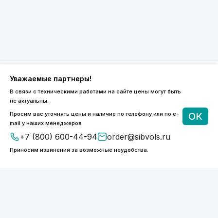
Уважаемые партнеры!
8 (800) 600-44-94
В связи с техническими работами на сайте цены могут быть
не актуальны.
ПН-ПТ 9:00 - 18:00
order@sibvols.ru
Просим вас уточнять цены и наличие по телефону или по e-
ОК
mail у наших менеджеров
+7 (800) 600-44-94
order@sibvols.ru
О компании
Доставка и оплата
Каталог
Контакты
Приносим извинения за возможные неудобства.
Подписаться