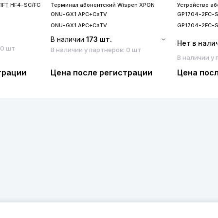
IFT HF4-SC/FC
Терминал абонентский Wispen XPON
Устройство а
ONU-GX1 APC+CaTV
GP1704-2FC-
ONU-GX1 APC+CaTV
GP1704-2FC-
В наличии
173 шт.
Нет в нали
 0 шт
В наличии у партнеров: 0 шт
В наличии у 
трации
Цена после регистрации
Цена пос