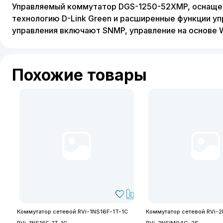
Управляемый коммутатор DGS-1250-52XMP, оснащен
технологию D-Link Green и расширенные функции у
управления включают SNMP, управление на основе W
Похожие товары
Коммутатор сетевой RVi-1NS16F-1T-1C
Коммутатор сетевой RVi-
RVi-1NS16F-1T-1C
RVi-2NSIM04G-2S