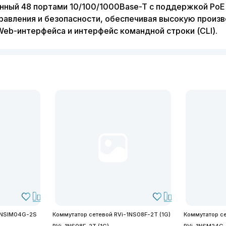
ный 48 портами 10/100/1000Base-T с поддержкой PoE 
правления и безопасности, обеспечивая высокую произ
eb-интерфейса и интерфейс командной строки (CLI).
2NSIM04G-2S
Коммутатор сетевой RVi-1NS08F-2T (1G)
Коммутатор с
RVi-1NS08F-2T (1G)
RVi-1NSM24G