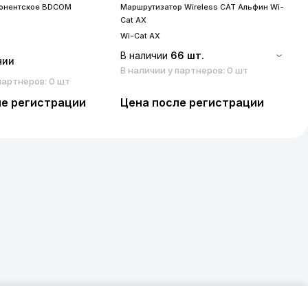
бонентское BDCOM
Маршрутизатор Wireless CAT Альфин Wi-
S
Cat AX
S
Wi-Cat AX
В наличии
66 шт.
чии
В наличии у партнеров: 0 шт
партнеров: 0 шт
ле регистрации
Цена после регистрации