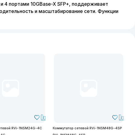
и 4 портами 10GBase-X SFP+, поддерживает
водительность и масштабирование сети. Функции
етевой RVi-1NSM24G-4C
Коммутатор сетевой RVi-1NSM48G-4SP
-4C
RVi-1NSM48G-4SP