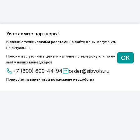
Уважаемые партнеры!
В связи с техническими работами на сайте цены могут быть
8 (800) 600-44-94
не актуальны.
ПН-ПТ 9:00 - 18:00
Просим вас уточнять цены и наличие по телефону или по e-
ОК
order@sibvols.ru
mail у наших менеджеров
+7 (800) 600-44-94
order@sibvols.ru
О компании
Доставка и оплата
Приносим извинения за возможные неудобства.
Каталог
Контакты
Подписаться
Нажимая на кнопку, вы соглашаетесь с
обработкой персональных данных