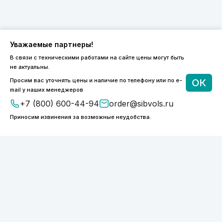
Уважаемые партнеры!
В связи с техническими работами на сайте цены могут быть
8 (800) 600-44-94
не актуальны.
ПН-ПТ 9:00 - 18:00
Просим вас уточнять цены и наличие по телефону или по e-
ОК
order@sibvols.ru
mail у наших менеджеров
+7 (800) 600-44-94
order@sibvols.ru
О компании
Доставка и оплата
Приносим извинения за возможные неудобства.
Каталог
Контакты
Подписаться
Нажимая на кнопку, вы соглашаетесь с
обработкой персональных данных