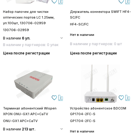
Набор палочек для чистки
Держатель коннектора SWIFT HF4-
оптических портов LC 1.25мм,
SC/FC
уп.100шт, 130706-02959
HF4-SC/FC
130706-02959
Нет в наличии
В наличии
6 уп.
В наличии у партнеров: 0 шт
В наличии у партнеров: 0 упак
Цена после регистрации
Цена после регистрации
Терминал абонентский Wispen
Устройство абонентское BDCOM
XPON ONU-GX1 APC+CaTV
GP1704-2FC-S
ONU-GX1 APC+CaTV
GP1704-2FC-S
В наличии
213 шт.
Нет в наличии