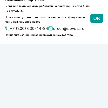
В связи с техническими работами на сайте цены могут быть
8 (800) 600-44-94
не актуальны.
ПН-ПТ 9:00 - 18:00
Просим вас уточнять цены и наличие по телефону или по e-
ОК
order@sibvols.ru
mail у наших менеджеров
+7 (800) 600-44-94
order@sibvols.ru
О компании
Доставка и оплата
Приносим извинения за возможные неудобства.
Каталог
Контакты
Подписаться
Нажимая на кнопку, вы соглашаетесь с
обработкой персональных данных
ООО «ФОТОНИКС.ПРО»
КПП 540601001
ИНН 5038127277
ОГРН 1175050004293