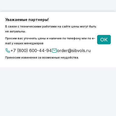
Уважаемые партнеры!
В связи с техническими работами на сайте цены могут быть
8 (800) 600-44-94
не актуальны.
ПН-ПТ 9:00 - 18:00
Просим вас уточнять цены и наличие по телефону или по e-
ОК
order@sibvols.ru
mail у наших менеджеров
+7 (800) 600-44-94
order@sibvols.ru
О компании
Доставка и оплата
Приносим извинения за возможные неудобства.
Каталог
Контакты
Подписаться
Нажимая на кнопку, вы соглашаетесь с
обработкой персональных данных