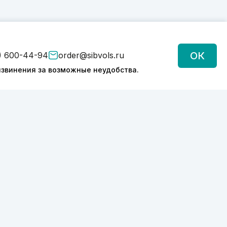
ОК
) 600-44-94
order@sibvols.ru
звинения за возможные неудобства.
Подписаться
Нажимая на кнопку, вы соглашаетесь с
обработкой персональных данных
Политика конфиденциальности
2026 © SIBVOLS