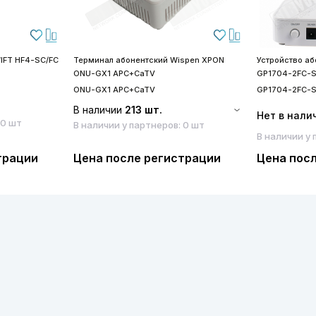
IFT HF4-SC/FC
Терминал абонентский Wispen XPON
Устройство а
ONU-GX1 APC+CaTV
GP1704-2FC-
ONU-GX1 APC+CaTV
GP1704-2FC-
В наличии
213 шт.
Нет в нали
 0 шт
В наличии у партнеров: 0 шт
В наличии у 
трации
Цена после регистрации
Цена пос