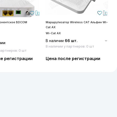
бонентское BDCOM
Маршрутизатор Wireless CAT Альфин Wi-
S
Cat AX
S
Wi-Cat AX
В наличии
66 шт.
чии
В наличии у партнеров: 0 шт
партнеров: 0 шт
ле регистрации
Цена после регистрации