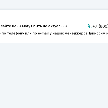
 сайте цены могут быть не актуальны.
+7 (800
е по телефону или по e-mail у наших менеджеров
Приносим и
ии
Доставка и оплата
Контакты
ТОНИКС.ПРО»
КПП 540601001
127277
ОГРН 1175050004293