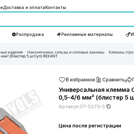
ве
Доставка и оплата
Контакты
Распродажа
Рекламные материалы
И
ные изделия
Наконечники, гильзы и силовые зажимы
Клеммы стро
6 мм² (блистер 5 шт/уп) REXANT
В избранное
Сравнить
Универсальная клемма С
0,5-4/6 мм² (блистер 5 
Артикул:
07-5273-5
Цена после регистрации