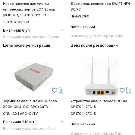
Набор палочек для чистки
Держатель коннектора SWIFT HF4-
оптических портов LC 1.25мм,
SC/FC
уп.100шт, 130706-02959
HF4-SC/FC
130706-02959
Нет в наличии
В наличии
6 уп.
В наличии у партнеров: 0 шт
В наличии у партнеров: 0 упак
Цена после регистрации
Цена после регистрации
Терминал абонентский Wispen
Устройство абонентское BDCOM
XPON ONU-GX1 APC+CaTV
GP1704-2FC-S
ONU-GX1 APC+CaTV
GP1704-2FC-S
В наличии
213 шт.
Нет в наличии
В наличии у партнеров: 0 шт
В наличии у партнеров: 0 шт