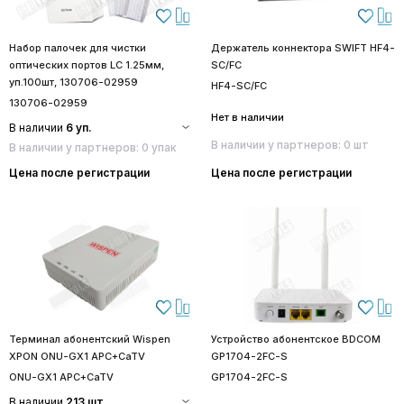
Набор палочек для чистки
Держатель коннектора SWIFT HF4-
оптических портов LC 1.25мм,
SC/FC
уп.100шт, 130706-02959
HF4-SC/FC
130706-02959
Нет в наличии
В наличии
6 уп.
В наличии у партнеров: 0 шт
В наличии у партнеров: 0 упак
Цена после регистрации
Цена после регистрации
Терминал абонентский Wispen
Устройство абонентское BDCOM
XPON ONU-GX1 APC+CaTV
GP1704-2FC-S
ONU-GX1 APC+CaTV
GP1704-2FC-S
В наличии
213 шт.