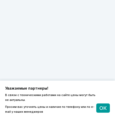
Уважаемые партнеры!
В связи с техническими работами на сайте цены могут быть
не актуальны.
8 (800) 600-44-94
Просим вас уточнять цены и наличие по телефону или по e-
ОК
ПН-ПТ 9:00 - 18:00
mail у наших менеджеров
order@sibvols.ru