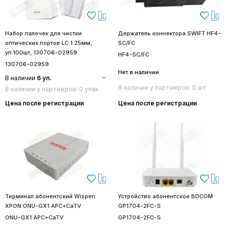
Набор палочек для чистки
Держатель коннектора SWIFT HF4-
оптических портов LC 1.25мм,
SC/FC
уп.100шт, 130706-02959
HF4-SC/FC
130706-02959
Нет в наличии
В наличии
6 уп.
В наличии у партнеров: 0 шт
В наличии у партнеров: 0 упак
Цена после регистрации
Цена после регистрации
Терминал абонентский Wispen
Устройство абонентское BDCOM
XPON ONU-GX1 APC+CaTV
GP1704-2FC-S
ONU-GX1 APC+CaTV
GP1704-2FC-S