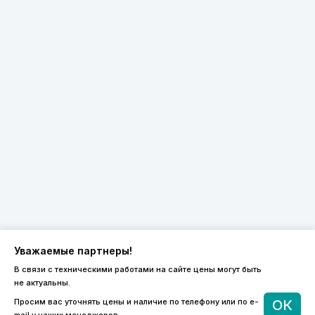
Уважаемые партнеры!
В связи с техническими работами на сайте цены могут быть
не актуальны.
8 (800) 600-44-94
Просим вас уточнять цены и наличие по телефону или по e-
ОК
ПН-ПТ 9:00 - 18:00