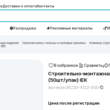
ве
Доставка и оплата
Контакты
Распродажа
Рекламные материалы
И
ные изделия
Наконечники, гильзы и силовые зажимы
Клеммы стро
 IEK
В избранное
Сравнить
Строительно-монтажная
(50шт/упак) IEK
Артикул:
UKZ20-4122-050
Цена после регистрации