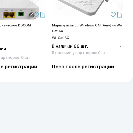
бонентское BDCOM
Маршрутизатор Wireless CAT Альфин Wi-
S
Cat AX
S
Wi-Cat AX
В наличии
66 шт.
чии
В наличии у партнеров: 0 шт
партнеров: 0 шт
ле регистрации
Цена после регистрации