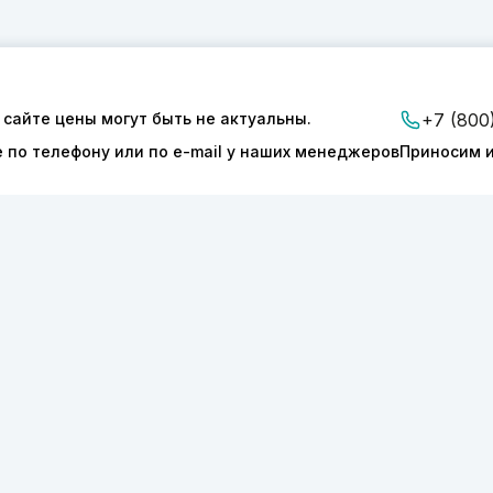
 сайте цены могут быть не актуальны.
+7 (800
е по телефону или по e-mail у наших менеджеров
Приносим и
ии
Доставка и оплата
Контакты
ТОНИКС.ПРО»
КПП 540601001
127277
ОГРН 1175050004293