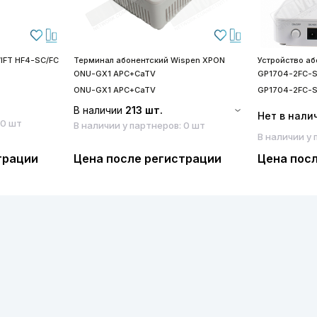
IFT HF4-SC/FC
Терминал абонентский Wispen XPON
Устройство а
ONU-GX1 APC+CaTV
GP1704-2FC-
ONU-GX1 APC+CaTV
GP1704-2FC-
В наличии
213 шт.
Нет в нали
 0 шт
В наличии у партнеров: 0 шт
В наличии у 
трации
Цена после регистрации
Цена пос