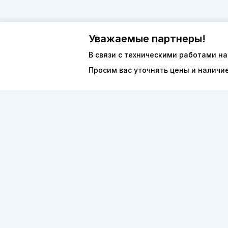
Уважаемые партнеры!
В связи с техническими работами на
Просим вас уточнять цены и наличи
О компан
8 (800) 600-44-94
Каталог
ПН-ПТ 9:00 - 18:00
ООО «ФО
order@sibvols.ru
ИНН 5038