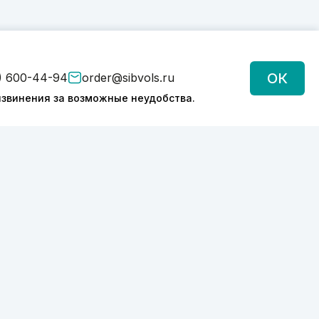
ОК
) 600-44-94
order@sibvols.ru
звинения за возможные неудобства.
Подписаться
Нажимая на кнопку, вы соглашаетесь с
обработкой персональных данных
Политика конфиденциальности
2026 © SIBVOLS