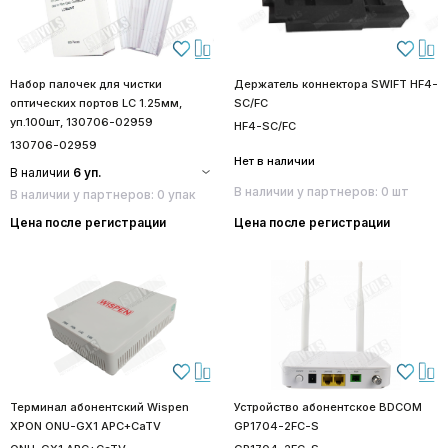
Набор палочек для чистки
Держатель коннектора SWIFT HF4-
оптических портов LC 1.25мм,
SC/FC
уп.100шт, 130706-02959
HF4-SC/FC
130706-02959
Нет в наличии
В наличии
6 уп.
В наличии у партнеров: 0 шт
В наличии у партнеров: 0 упак
Цена после регистрации
Цена после регистрации
Терминал абонентский Wispen
Устройство абонентское BDCOM
XPON ONU-GX1 APC+CaTV
GP1704-2FC-S