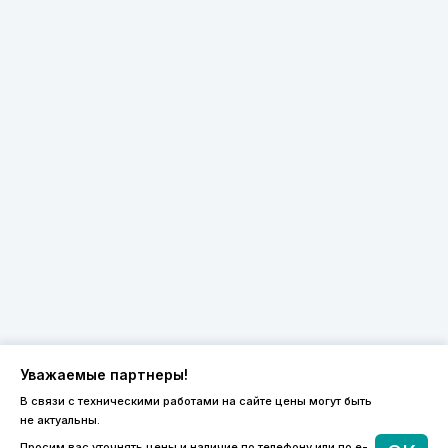
Уважаемые партнеры!
В связи с техническими работами на сайте цены могут быть
не актуальны.
8 (800) 600-44-94
Просим вас уточнять цены и наличие по телефону или по e-