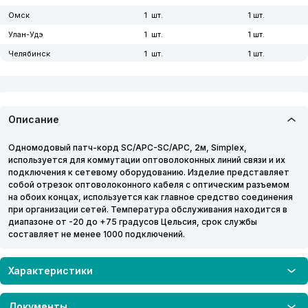
Омск
1
1
Улан-Удэ
1
1
Челябинск
1
1
Южно-Сахалинск
1
1
Описание
Одномодовый патч-корд SC/APC-SC/APC, 2м, Simplex,
используется для коммутации оптоволоконных линий связи и их
подключения к сетевому оборудованию. Изделие представляет
собой отрезок оптоволоконного кабеля с оптическим разъемом
на обоих концах, используется как главное средство соединения
при организации сетей. Температура обслуживания находится в
диапазоне от -20 до +75 градусов Цельсия, срок службы
составляет не менее 1000 подключений.
Характеристики
Документы