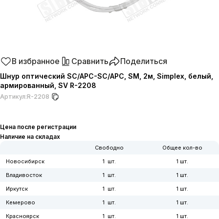
В избранное
Сравнить
Поделиться
Шнур оптический SC/APC-SC/APC, SM, 2м, Simplex, белый,
армированный, SV R-2208
Артикул:
R-2208
Цена после регистрации
Наличие на складах
Свободно
Общее кол-во
Новосибирск
1
1
Владивосток
1
1
Иркутск
1
1
Кемерово
1
1
Красноярск
1
1