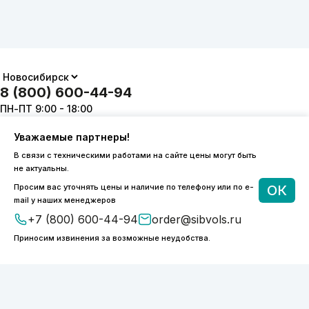
8 (800) 600-44-94
ПН-ПТ 9:00 - 18:00
order@sibvols.ru
Уважаемые партнеры!
О компании
Доставка и оплата
В связи с техническими работами на сайте цены могут быть
не актуальны.
Каталог
Контакты
Просим вас уточнять цены и наличие по телефону или по e-
ОК
mail у наших менеджеров
+7 (800) 600-44-94
order@sibvols.ru
Приносим извинения за возможные неудобства.
Подписаться
Нажимая на кнопку, вы соглашаетесь с
обработкой персональных данных