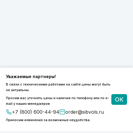
Уважаемые партнеры!
В связи с техническими работами на сайте цены могут быть
не актуальны.
8 (800) 600-44-94
Просим вас уточнять цены и наличие по телефону или по e-
ОК
ПН-ПТ 9:00 - 18:00
mail у наших менеджеров
order@sibvols.ru
+7 (800) 600-44-94
order@sibvols.ru
Приносим извинения за возможные неудобства.
О компании
Доставка и оплата
Каталог
Контакты