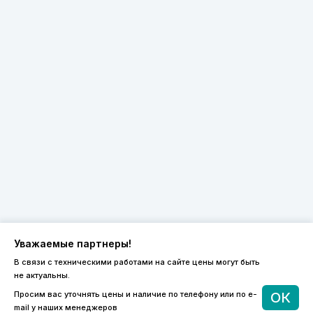
Уважаемые партнеры!
В связи с техническими работами на сайте цены могут быть
не актуальны.
8 (800) 600-44-94
Просим вас уточнять цены и наличие по телефону или по e-
ОК
ПН-ПТ 9:00 - 18:00
mail у наших менеджеров