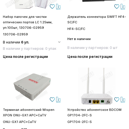
Набор палочек для чистки
Держатель коннектора SWIFT HF4-
оптических портов LC 1.25мм,
SC/FC
уп.100шт, 130706-02959
HF4-SC/FC
130706-02959
Нет в наличии
В наличии
6 уп.
В наличии у партнеров: 0 шт
В наличии у партнеров: 0 упак
Цена после регистрации
Цена после регистрации
Терминал абонентский Wispen
Устройство абонентское BDCOM
XPON ONU-GX1 APC+CaTV
GP1704-2FC-S
ONU-GX1 APC+CaTV
GP1704-2FC-S