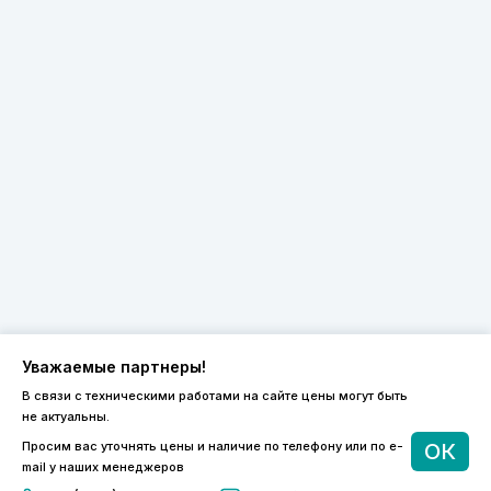
Уважаемые партнеры!
В связи с техническими работами на сайте цены могут быть
не актуальны.
8 (800) 600-44-94
Просим вас уточнять цены и наличие по телефону или по e-
ОК
ПН-ПТ 9:00 - 18:00
mail у наших менеджеров
order@sibvols.ru