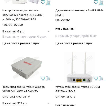
Набор палочек для чистки
Держатель коннектора SWIFT HF4-
оптических портов LC 1.25мм,
SC/FC
уп.100шт, 130706-02959
HF4-SC/FC
130706-02959
Нет в наличии
В наличии
6 уп.
В наличии у партнеров: 0 шт
В наличии у партнеров: 0 упак
Цена после регистрации
Цена после регистрации
Терминал абонентский Wispen
Устройство абонентское BDCOM
XPON ONU-GX1 APC+CaTV
GP1704-2FC-S
ONU-GX1 APC+CaTV
GP1704-2FC-S
В наличии
213 шт.
Нет в наличии