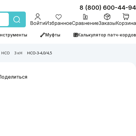
8 (800) 600-44-94
Войти
Избранное
Сравнение
Заказы
Корзина
нструменты
Муфты
Калькулятор патч-кордов
НСО
3 кН
НСО-3-4,0/4,5
Поделиться