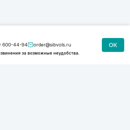
ОК
) 600-44-94
order@sibvols.ru
звинения за возможные неудобства.
Подписаться
Нажимая на кнопку, вы соглашаетесь с
обработкой персональных данных
Политика конфиденциальности
2026 © SIBVOLS