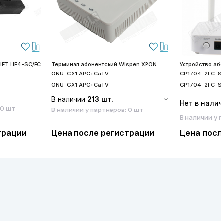
IFT HF4-SC/FC
Терминал абонентский Wispen XPON
Устройство а
ONU-GX1 APC+CaTV
GP1704-2FC-
ONU-GX1 APC+CaTV
GP1704-2FC-
В наличии
213 шт.
Нет в нали
 0 шт
В наличии у партнеров: 0 шт
В наличии у 
трации
Цена после регистрации
Цена пос