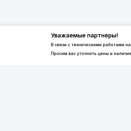
Уважаемые партнеры!
В связи с техническими работами на
Просим вас уточнять цены и наличи
О компан
8 (800) 600-44-94
Каталог
ПН-ПТ 9:00 - 18:00
ООО «ФО
order@sibvols.ru
ИНН 5038