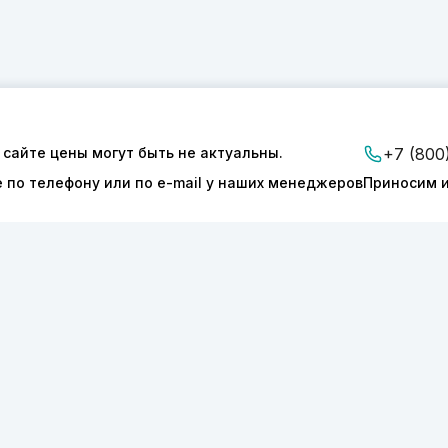
 сайте цены могут быть не актуальны.
+7 (800
е по телефону или по e-mail у наших менеджеров
Приносим и
ии
Доставка и оплата
Контакты
ТОНИКС.ПРО»
КПП 540601001
127277
ОГРН 1175050004293