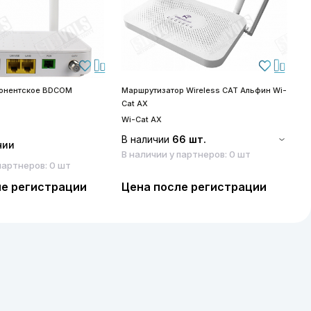
бонентское BDCOM
Маршрутизатор Wireless CAT Альфин Wi-
S
Cat AX
S
Wi-Cat AX
В наличии
66 шт.
чии
В наличии у партнеров: 0 шт
партнеров: 0 шт
ле регистрации
Цена после регистрации