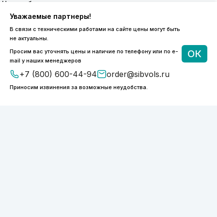
8 (800) 600-44-94
Уважаемые партнеры!
ПН-ПТ 9:00 - 18:00
В связи с техническими работами на сайте цены могут быть
order@sibvols.ru
не актуальны.
Просим вас уточнять цены и наличие по телефону или по e-
ОК
О компании
Доставка и оплата
mail у наших менеджеров
Каталог
Контакты
+7 (800) 600-44-94
order@sibvols.ru
Приносим извинения за возможные неудобства.
Подписаться
Нажимая на кнопку, вы соглашаетесь с
обработкой персональных данных
ООО «ФОТОНИКС.ПРО»
КПП 540601001
ИНН 5038127277
ОГРН 1175050004293
Политика конфиденциальности