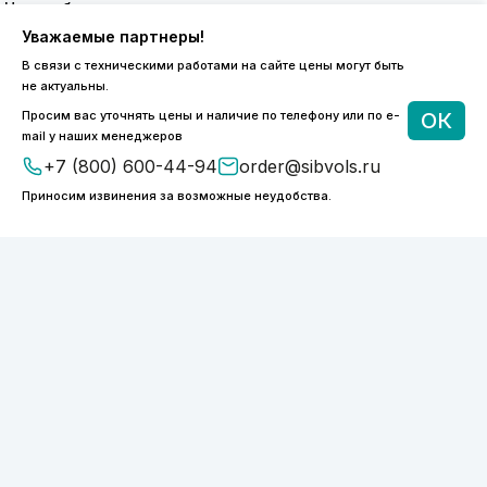
8 (800) 600-44-94
Уважаемые партнеры!
ПН-ПТ 9:00 - 18:00
В связи с техническими работами на сайте цены могут быть
order@sibvols.ru
не актуальны.
Просим вас уточнять цены и наличие по телефону или по e-
ОК
О компании
Доставка и оплата
mail у наших менеджеров
Каталог
Контакты
+7 (800) 600-44-94
order@sibvols.ru
Приносим извинения за возможные неудобства.
Подписаться
Нажимая на кнопку, вы соглашаетесь с
обработкой персональных данных
ООО «ФОТОНИКС.ПРО»
КПП 540601001
ИНН 5038127277
ОГРН 1175050004293
Политика конфиденциальности