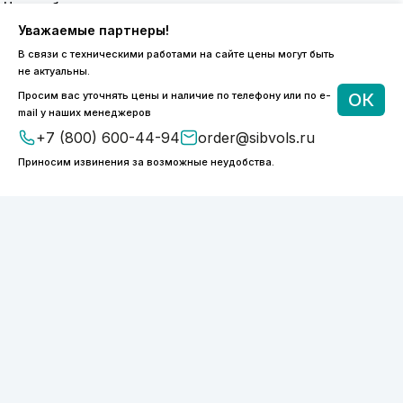
8 (800) 600-44-94
Уважаемые партнеры!
ПН-ПТ 9:00 - 18:00
В связи с техническими работами на сайте цены могут быть
order@sibvols.ru
не актуальны.
Просим вас уточнять цены и наличие по телефону или по e-
ОК
О компании
Доставка и оплата
mail у наших менеджеров
Каталог
Контакты
+7 (800) 600-44-94
order@sibvols.ru
Приносим извинения за возможные неудобства.
Подписаться
Нажимая на кнопку, вы соглашаетесь с
обработкой персональных данных
ООО «ФОТОНИКС.ПРО»
КПП 540601001
ИНН 5038127277
ОГРН 1175050004293
Политика конфиденциальности