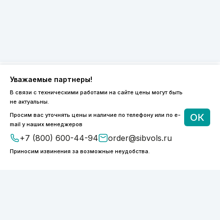
Уважаемые партнеры!
8 (800) 600-44-94
В связи с техническими работами на сайте цены могут быть
не актуальны.
ПН-ПТ 9:00 - 18:00
order@sibvols.ru
Просим вас уточнять цены и наличие по телефону или по e-
ОК
mail у наших менеджеров
+7 (800) 600-44-94
order@sibvols.ru
О компании
Доставка и оплата
Каталог
Контакты
Приносим извинения за возможные неудобства.
Подписаться