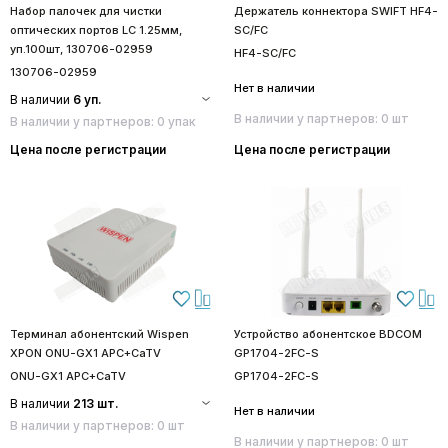
Набор палочек для чистки
Держатель коннектора SWIFT HF4-
оптических портов LC 1.25мм,
SC/FC
уп.100шт, 130706-02959
HF4-SC/FC
130706-02959
Нет в наличии
В наличии
6 уп.
В наличии у партнеров: 0 шт
В наличии у партнеров: 0 упак
Цена после регистрации
Цена после регистрации
Терминал абонентский Wispen
Устройство абонентское BDCOM
XPON ONU-GX1 APC+CaTV
GP1704-2FC-S
ONU-GX1 APC+CaTV
GP1704-2FC-S
В наличии
213 шт.
Нет в наличии
В наличии у партнеров: 0 шт
В наличии у партнеров: 0 шт