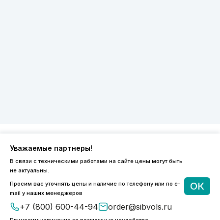
Уважаемые партнеры!
8 (800) 600-44-94
В связи с техническими работами на сайте цены могут быть
ПН-ПТ 9:00 - 18:00
не актуальны.
order@sibvols.ru
Просим вас уточнять цены и наличие по телефону или по e-
ОК
mail у наших менеджеров
О компании
Доставка и оплата
+7 (800) 600-44-94
order@sibvols.ru
Каталог
Контакты