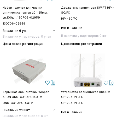
Набор палочек для чистки
Держатель коннектора SWIFT HF4-
оптических портов LC 1.25мм,
SC/FC
уп.100шт, 130706-02959
HF4-SC/FC
130706-02959
Нет в наличии
В наличии
6 уп.
В наличии у партнеров: 0 шт
В наличии у партнеров: 0 упак
Цена после регистрации
Цена после регистрации
Терминал абонентский Wispen
Устройство абонентское BDCOM
XPON ONU-GX1 APC+CaTV
GP1704-2FC-S
ONU-GX1 APC+CaTV
GP1704-2FC-S
В наличии
213 шт.
Нет в наличии
В наличии у партнеров: 0 шт