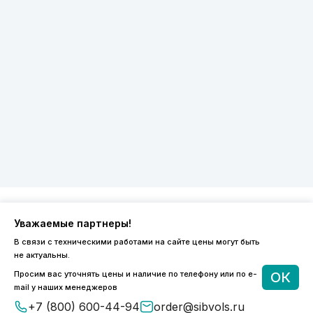
Уважаемые партнеры!
8 (800) 600-44-94
В связи с техническими работами на сайте цены могут быть
ПН-ПТ 9:00 - 18:00
не актуальны.
order@sibvols.ru
Просим вас уточнять цены и наличие по телефону или по e-
ОК
mail у наших менеджеров
О компании
Доставка и оплата
+7 (800) 600-44-94
order@sibvols.ru
Каталог
Контакты