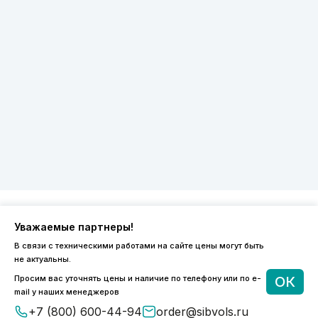
Уважаемые партнеры!
8 (800) 600-44-94
В связи с техническими работами на сайте цены могут быть
ПН-ПТ 9:00 - 18:00
не актуальны.
order@sibvols.ru
Просим вас уточнять цены и наличие по телефону или по e-
ОК
mail у наших менеджеров
О компании
Доставка и оплата
+7 (800) 600-44-94
order@sibvols.ru
Каталог
Контакты