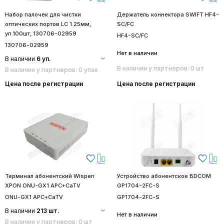
Набор палочек для чистки
Держатель коннектора SWIFT HF4-
оптических портов LC 1.25мм,
SC/FC
уп.100шт, 130706-02959
HF4-SC/FC
130706-02959
Нет в наличии
В наличии
6 уп.
В наличии у партнеров: 0 шт
В наличии у партнеров: 0 упак
Цена после регистрации
Цена после регистрации
Терминал абонентский Wispen
Устройство абонентское BDCOM
XPON ONU-GX1 APC+CaTV
GP1704-2FC-S
ONU-GX1 APC+CaTV
GP1704-2FC-S
В наличии
213 шт.
Нет в наличии
В наличии у партнеров: 0 шт