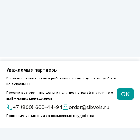
Уважаемые партнеры!
8 (800) 600-44-94
В связи с техническими работами на сайте цены могут быть
ПН-ПТ 9:00 - 18:00
не актуальны.
order@sibvols.ru
Просим вас уточнять цены и наличие по телефону или по e-
ОК
mail у наших менеджеров
О компании
Доставка и оплата
+7 (800) 600-44-94
order@sibvols.ru
Каталог
Контакты
Приносим извинения за возможные неудобства.