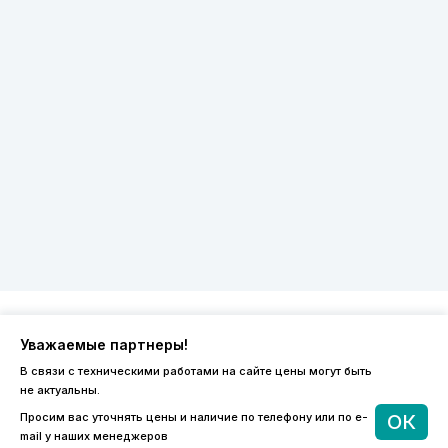
Уважаемые партнеры!
8 (800) 600-44-94
В связи с техническими работами на сайте цены могут быть
ПН-ПТ 9:00 - 18:00
не актуальны.
order@sibvols.ru
Просим вас уточнять цены и наличие по телефону или по e-
ОК
mail у наших менеджеров
О компании
Доставка и оплата