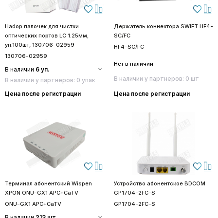
Набор палочек для чистки
Держатель коннектора SWIFT HF4-
оптических портов LC 1.25мм,
SC/FC
уп.100шт, 130706-02959
HF4-SC/FC
130706-02959
Нет в наличии
В наличии
6 уп.
В наличии у партнеров: 0 шт
В наличии у партнеров: 0 упак
Цена после регистрации
Цена после регистрации
Терминал абонентский Wispen
Устройство абонентское BDCOM
XPON ONU-GX1 APC+CaTV
GP1704-2FC-S
ONU-GX1 APC+CaTV
GP1704-2FC-S
В наличии
213 шт.