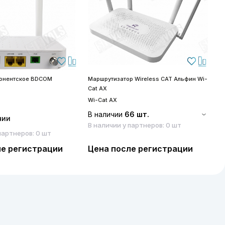
бонентское BDCOM
Маршрутизатор Wireless CAT Альфин Wi-
S
Cat AX
S
Wi-Cat AX
В наличии
66 шт.
чии
В наличии у партнеров: 0 шт
партнеров: 0 шт
ле регистрации
Цена после регистрации