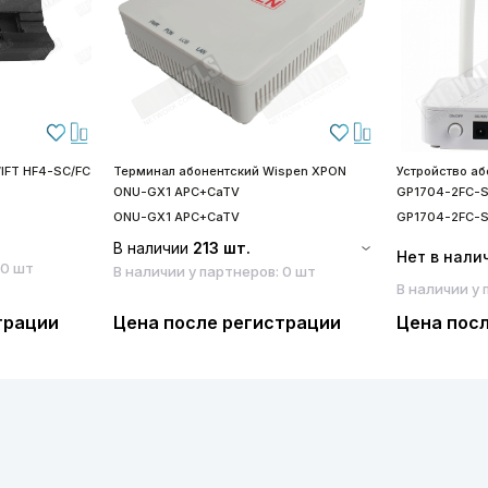
IFT HF4-SC/FC
Терминал абонентский Wispen XPON
Устройство а
ONU-GX1 APC+CaTV
GP1704-2FC-
ONU-GX1 APC+CaTV
GP1704-2FC-
В наличии
213 шт.
Нет в нали
 0 шт
В наличии у партнеров: 0 шт
В наличии у 
трации
Цена после регистрации
Цена пос