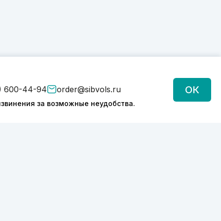
ОК
) 600-44-94
order@sibvols.ru
звинения за возможные неудобства.
Подписаться
Нажимая на кнопку, вы соглашаетесь с
обработкой персональных данных
Политика конфиденциальности