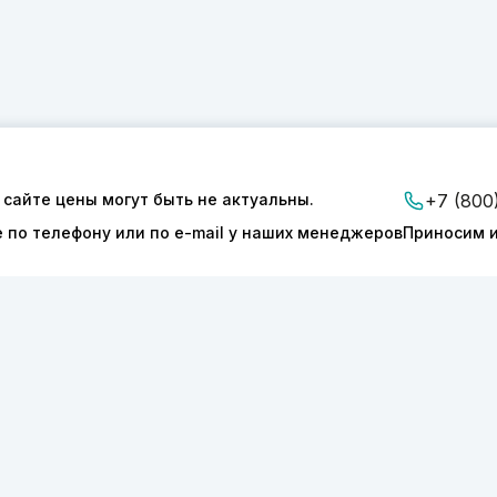
 сайте цены могут быть не актуальны.
+7 (800
е по телефону или по e-mail у наших менеджеров
Приносим и
ии
Доставка и оплата
Контакты
ТОНИКС.ПРО»
КПП 540601001