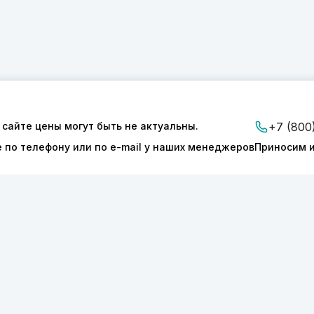
 сайте цены могут быть не актуальны.
+7 (800
е по телефону или по e-mail у наших менеджеров
Приносим и
ии
Доставка и оплата
Контакты
ТОНИКС.ПРО»
КПП 540601001