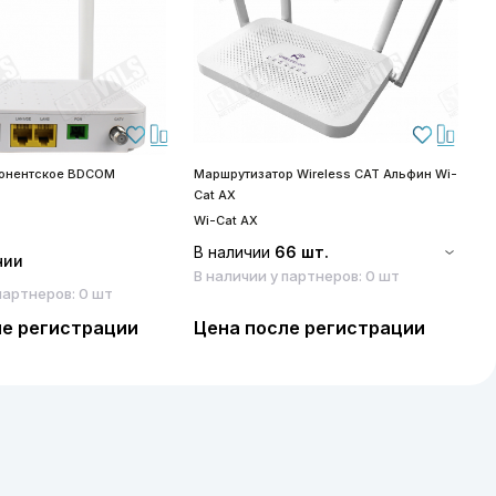
бонентское BDCOM
Маршрутизатор Wireless CAT Альфин Wi-
S
Cat AX
S
Wi-Cat AX
В наличии
66 шт.
чии
В наличии у партнеров: 0 шт
партнеров: 0 шт
ле регистрации
Цена после регистрации