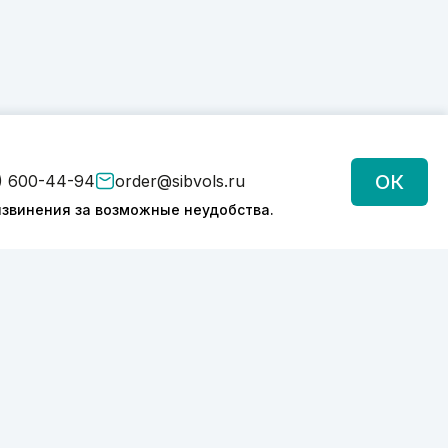
ОК
) 600-44-94
order@sibvols.ru
звинения за возможные неудобства.
Подписаться
Нажимая на кнопку, вы соглашаетесь с
обработкой персональных данных
Политика конфиденциальности