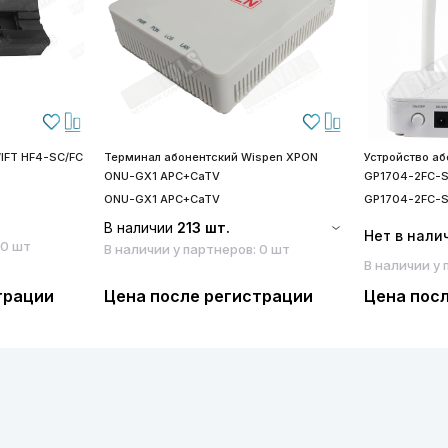
IFT HF4-SC/FC
Терминал абонентский Wispen XPON
Устройство а
ONU-GX1 APC+CaTV
GP1704-2FC-
ONU-GX1 APC+CaTV
GP1704-2FC-
В наличии
213 шт.
Нет в нали
 0 шт
В наличии у партнеров: 0 шт
В наличии у 
трации
Цена после регистрации
Цена пос