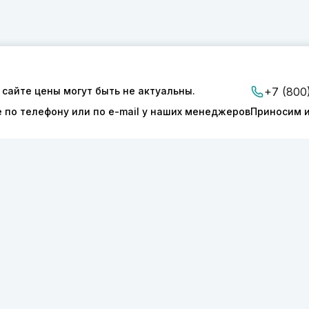
 сайте цены могут быть не актуальны.
+7 (800
е по телефону или по e-mail у наших менеджеров
Приносим и
ии
Доставка и оплата
Контакты
ТОНИКС.ПРО»
КПП 540601001