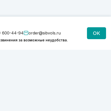
ОК
) 600-44-94
order@sibvols.ru
звинения за возможные неудобства.
Подписаться
Нажимая на кнопку, вы соглашаетесь с
обработкой персональных данных
Политика конфиденциальности