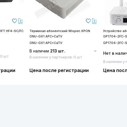
IFT HF4-SC/FC
Терминал абонентский Wispen XPON
Устройство а
ONU-GX1 APC+CaTV
GP1704-2FC-
ONU-GX1 APC+CaTV
GP1704-2FC-
В наличии
213 шт.
Нет в нали
 0 шт
В наличии у партнеров: 0 шт
В наличии у 
трации
Цена после регистрации
Цена пос