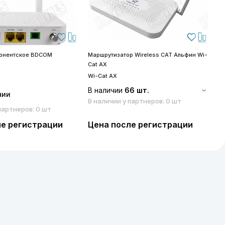
бонентское BDCOM
Маршрутизатор Wireless CAT Альфин Wi-
S
Cat AX
S
Wi-Cat AX
В наличии
66 шт.
чии
В наличии у партнеров: 0 шт
партнеров: 0 шт
ле регистрации
Цена после регистрации