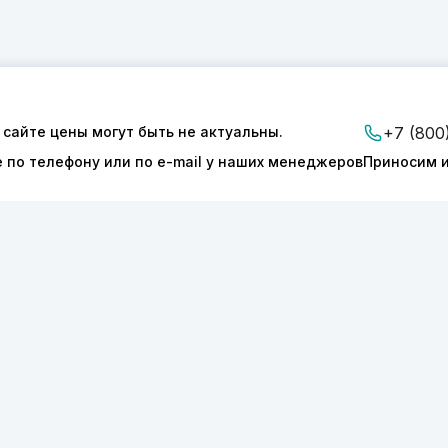
 сайте цены могут быть не актуальны.
+7 (800
е по телефону или по e-mail у наших менеджеров
Приносим и
ии
Доставка и оплата
Контакты
ТОНИКС.ПРО»
КПП 540601001