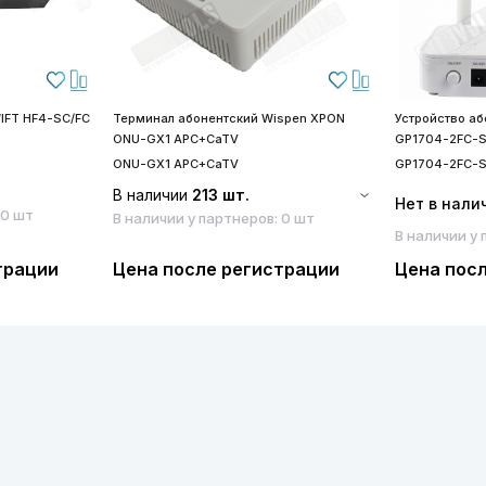
IFT HF4-SC/FC
Терминал абонентский Wispen XPON
Устройство а
ONU-GX1 APC+CaTV
GP1704-2FC-
ONU-GX1 APC+CaTV
GP1704-2FC-
В наличии
213 шт.
Нет в нали
 0 шт
В наличии у партнеров: 0 шт
В наличии у 
трации
Цена после регистрации
Цена пос