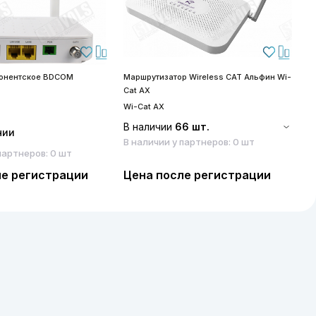
бонентское BDCOM
Маршрутизатор Wireless CAT Альфин Wi-
S
Cat AX
S
Wi-Cat AX
В наличии
66 шт.
чии
В наличии у партнеров: 0 шт
партнеров: 0 шт
ле регистрации
Цена после регистрации