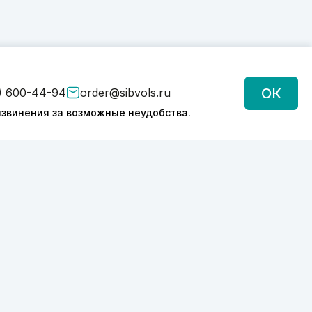
ОК
) 600-44-94
order@sibvols.ru
звинения за возможные неудобства.
Подписаться
Нажимая на кнопку, вы соглашаетесь с
обработкой персональных данных
Политика конфиденциальности