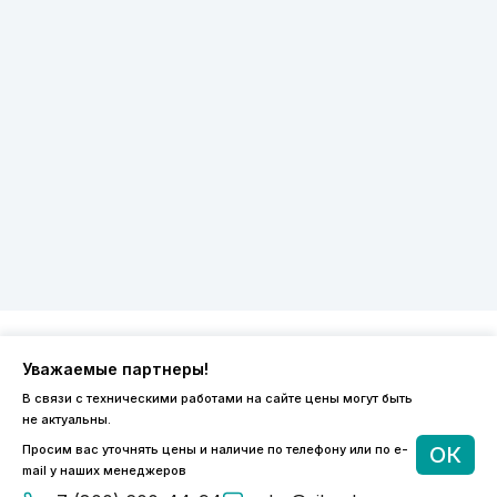
Уважаемые партнеры!
8 (800) 600-44-94
В связи с техническими работами на сайте цены могут быть
ПН-ПТ 9:00 - 18:00
не актуальны.
order@sibvols.ru
Просим вас уточнять цены и наличие по телефону или по e-
ОК
mail у наших менеджеров
О компании
Доставка и оплата