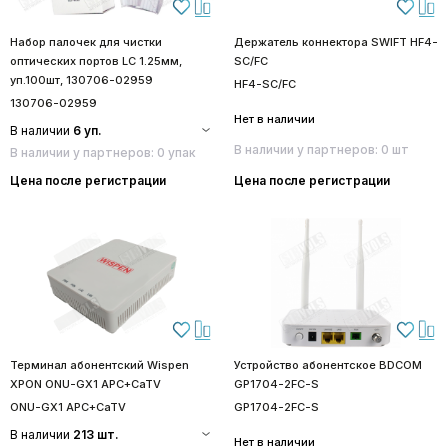
Набор палочек для чистки
Держатель коннектора SWIFT HF4-
оптических портов LC 1.25мм,
SC/FC
уп.100шт, 130706-02959
HF4-SC/FC
130706-02959
Нет в наличии
В наличии
6 уп.
В наличии у партнеров: 0 шт
В наличии у партнеров: 0 упак
Цена после регистрации
Цена после регистрации
Терминал абонентский Wispen
Устройство абонентское BDCOM
XPON ONU-GX1 APC+CaTV
GP1704-2FC-S
ONU-GX1 APC+CaTV
GP1704-2FC-S
В наличии
213 шт.
Нет в наличии