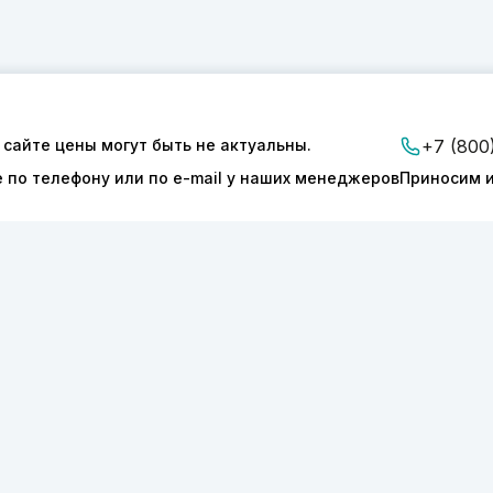
 сайте цены могут быть не актуальны.
+7 (800
е по телефону или по e-mail у наших менеджеров
Приносим и
ии
Доставка и оплата
Контакты
ТОНИКС.ПРО»
КПП 540601001
127277
ОГРН 1175050004293