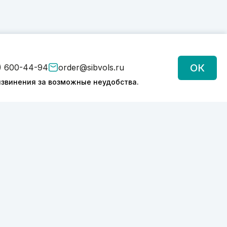
ОК
) 600-44-94
order@sibvols.ru
звинения за возможные неудобства.
Подписаться
Нажимая на кнопку, вы соглашаетесь с
обработкой персональных данных
Политика конфиденциальности
2026 © SIBVOLS