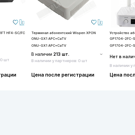
IFT HF4-SC/FC
Терминал абонентский Wispen XPON
Устройство а
ONU-GX1 APC+CaTV
GP1704-2FC-
ONU-GX1 APC+CaTV
GP1704-2FC-
В наличии
213 шт.
Нет в нали
 0 шт
В наличии у партнеров: 0 шт
В наличии у 
трации
Цена после регистрации
Цена пос