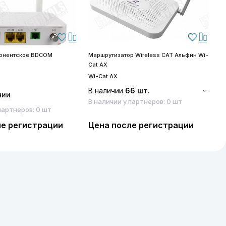
бонентское BDCOM
Маршрутизатор Wireless CAT Альфин Wi-
S
Cat AX
S
Wi-Cat AX
В наличии
66 шт.
чии
В наличии у партнеров: 0 шт
партнеров: 0 шт
ле регистрации
Цена после регистрации