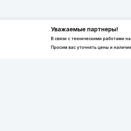
Уважаемые партнеры!
В связи с техническими работами на
Просим вас уточнять цены и наличи
О компан
8 (800) 600-44-94
Каталог
ПН-ПТ 9:00 - 18:00
ООО «ФО
order@sibvols.ru
ИНН 5038