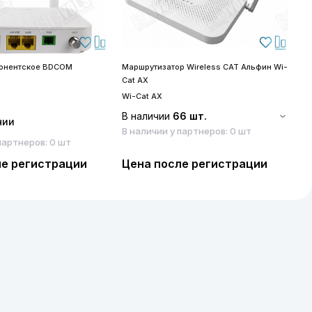
бонентское BDCOM
Маршрутизатор Wireless CAT Альфин Wi-
S
Cat AX
S
Wi-Cat AX
В наличии
66 шт.
чии
В наличии у партнеров: 0 шт
партнеров: 0 шт
ле регистрации
Цена после регистрации