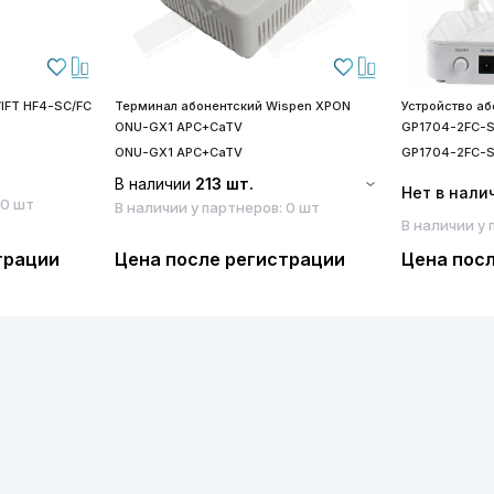
IFT HF4-SC/FC
Терминал абонентский Wispen XPON
Устройство а
ONU-GX1 APC+CaTV
GP1704-2FC-
ONU-GX1 APC+CaTV
GP1704-2FC-
В наличии
213 шт.
Нет в нали
 0 шт
В наличии у партнеров: 0 шт
В наличии у 
трации
Цена после регистрации
Цена пос