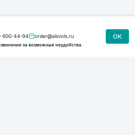
ОК
) 600-44-94
order@sibvols.ru
звинения за возможные неудобства.
Подписаться
Нажимая на кнопку, вы соглашаетесь с
обработкой персональных данных
Политика конфиденциальности
2026 © SIBVOLS