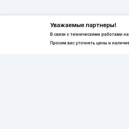
Уважаемые партнеры!
В связи с техническими работами на
Просим вас уточнять цены и наличи
О компан
8 (800) 600-44-94
Каталог
ПН-ПТ 9:00 - 18:00
ООО «ФО
order@sibvols.ru
ИНН 5038