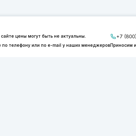
 сайте цены могут быть не актуальны.
+7 (800
е по телефону или по e-mail у наших менеджеров
Приносим и
ии
Доставка и оплата
Контакты
ТОНИКС.ПРО»
КПП 540601001
127277
ОГРН 1175050004293