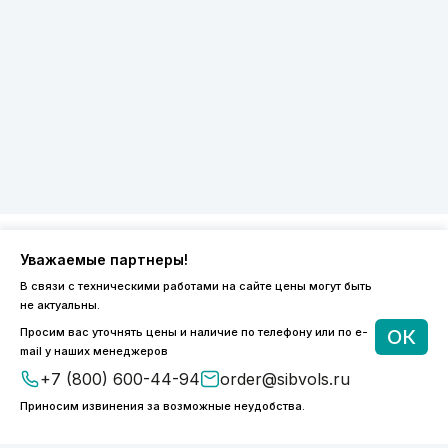
Уважаемые партнеры!
8 (800) 600-44-94
В связи с техническими работами на сайте цены могут быть
ПН-ПТ 9:00 - 18:00
не актуальны.
order@sibvols.ru
Просим вас уточнять цены и наличие по телефону или по e-
ОК
mail у наших менеджеров
О компании
Доставка и оплата
+7 (800) 600-44-94
order@sibvols.ru
Каталог
Контакты
Приносим извинения за возможные неудобства.