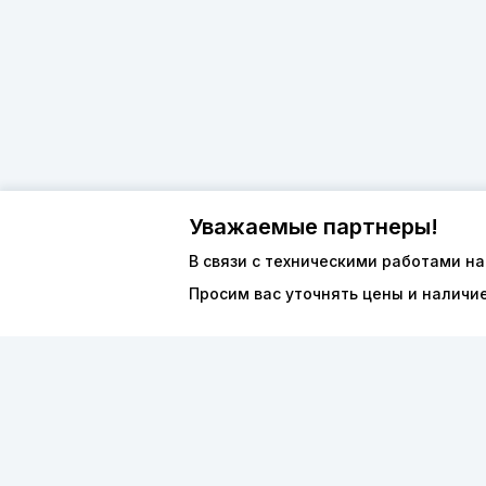
Уважаемые партнеры!
В связи с техническими работами на
О компан
Просим вас уточнять цены и наличи
8 (800) 600-44-94
Каталог