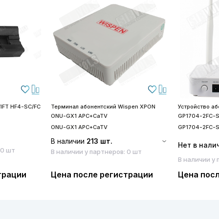
IFT HF4-SC/FC
Терминал абонентский Wispen XPON
Устройство а
ONU-GX1 APC+CaTV
GP1704-2FC-
ONU-GX1 APC+CaTV
GP1704-2FC-
В наличии
213 шт.
Нет в нали
 0 шт
В наличии у партнеров: 0 шт
В наличии у 
трации
Цена после регистрации
Цена пос