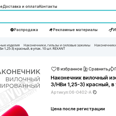
ве
Доставка и оплата
Контакты
Распродажа
Рекламные материалы
И
ные изделия
Наконечники, гильзы и силовые зажимы
Наконечники
 1,25-3) красный, в упак. 10 шт. REXANT
В избранное
Сравнить
Наконечник вилочный изо
3/НВи 1,25-3) красный, в
Артикул:
06-0402-A
Цена после регистрации