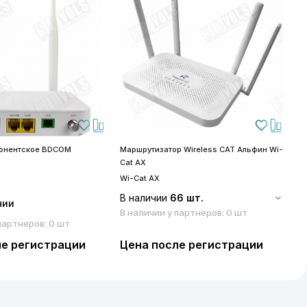
бонентское BDCOM
Маршрутизатор Wireless CAT Альфин Wi-
S
Cat AX
S
Wi-Cat AX
В наличии
66 шт.
чии
В наличии у партнеров: 0 шт
партнеров: 0 шт
ле регистрации
Цена после регистрации