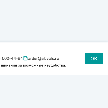
ОК
) 600-44-94
order@sibvols.ru
звинения за возможные неудобства.
Подписаться
Нажимая на кнопку, вы соглашаетесь с
обработкой персональных данных