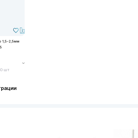
 1,5-2,5мм
5
 0 шт
трации