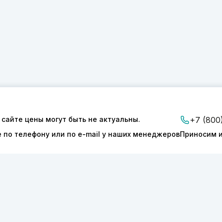
 сайте цены могут быть не актуальны.
+7 (800
ии
Доставка и оплата
е по телефону или по e-mail у наших менеджеров
Приносим и
Контакты