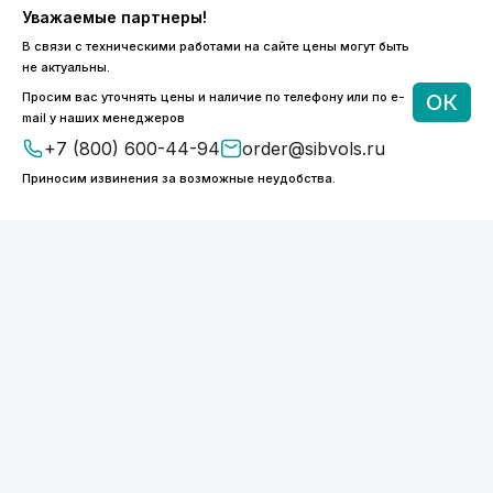
8 (800) 600-44-94
Уважаемые партнеры!
ПН-ПТ 9:00 - 18:00
В связи с техническими работами на сайте цены могут быть
order@sibvols.ru
не актуальны.
Просим вас уточнять цены и наличие по телефону или по e-
ОК
О компании
Доставка и оплата
mail у наших менеджеров
Каталог
Контакты
+7 (800) 600-44-94
order@sibvols.ru
Приносим извинения за возможные неудобства.
Подписаться
Нажимая на кнопку, вы соглашаетесь с
обработкой персональных данных
ООО «ФОТОНИКС.ПРО»
КПП 540601001
ИНН 5038127277
ОГРН 1175050004293
Политика конфиденциальности
2026 © SIBVOLS