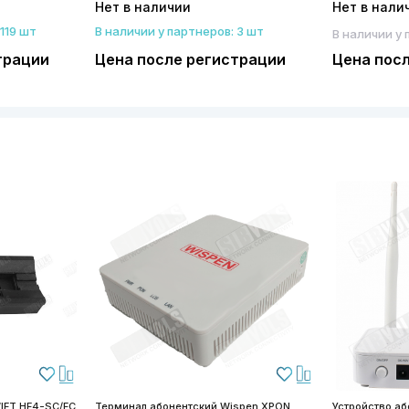
Нет в наличии
Нет в нали
119 шт
В наличии у партнеров: 3 шт
В наличии у 
трации
Цена после регистрации
Цена пос
IFT HF4-SC/FC
Терминал абонентский Wispen XPON
Устройство а