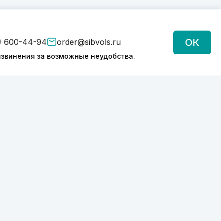
ОК
) 600-44-94
order@sibvols.ru
звинения за возможные неудобства.
Подписаться
Нажимая на кнопку, вы соглашаетесь с
обработкой персональных данных
Политика конфиденциальности
2026 © SIBVOLS