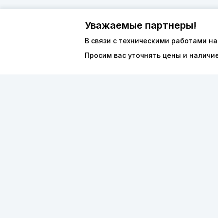
Уважаемые партнеры!
В связи с техническими работами на
Просим вас уточнять цены и наличи
О компан
8 (800) 600-44-94
Каталог
ПН-ПТ 9:00 - 18:00
ООО «ФО
order@sibvols.ru
ИНН 5038