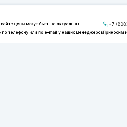
 сайте цены могут быть не актуальны.
+7 (800
е по телефону или по e-mail у наших менеджеров
Приносим и
ии
Доставка и оплата
Контакты
ТОНИКС.ПРО»
КПП 540601001
127277
ОГРН 1175050004293