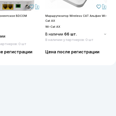
бонентское BDCOM
Маршрутизатор Wireless CAT Альфин Wi-
S
Cat AX
S
Wi-Cat AX
В наличии
66 шт.
чии
В наличии у партнеров: 0 шт
партнеров: 0 шт
ле регистрации
Цена после регистрации