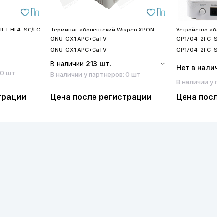
IFT HF4-SC/FC
Терминал абонентский Wispen XPON
Устройство а
ONU-GX1 APC+CaTV
GP1704-2FC-
ONU-GX1 APC+CaTV
GP1704-2FC-
В наличии
213 шт.
Нет в нали
 0 шт
В наличии у партнеров: 0 шт
В наличии у 
трации
Цена после регистрации
Цена пос