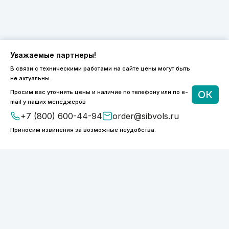
Уважаемые партнеры!
В связи с техническими работами на сайте цены могут быть
8 (800) 600-44-94
не актуальны.
ПН-ПТ 9:00 - 18:00
Просим вас уточнять цены и наличие по телефону или по e-
ОК
order@sibvols.ru
mail у наших менеджеров
+7 (800) 600-44-94
order@sibvols.ru
О компании
Доставка и оплата
Приносим извинения за возможные неудобства.
Каталог
Контакты
Подписаться
Нажимая на кнопку, вы соглашаетесь с
обработкой персональных данных