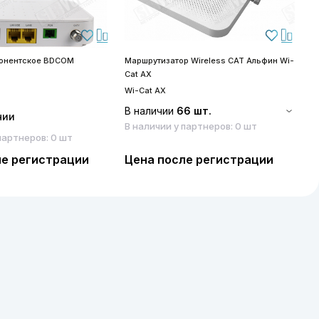
бонентское BDCOM
Маршрутизатор Wireless CAT Альфин Wi-
S
Cat AX
S
Wi-Cat AX
В наличии
66 шт.
чии
В наличии у партнеров: 0 шт
партнеров: 0 шт
ле регистрации
Цена после регистрации