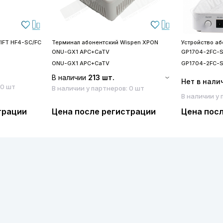
IFT HF4-SC/FC
Терминал абонентский Wispen XPON
Устройство а
ONU-GX1 APC+CaTV
GP1704-2FC-
ONU-GX1 APC+CaTV
GP1704-2FC-
В наличии
213 шт.
Нет в нали
 0 шт
В наличии у партнеров: 0 шт
В наличии у 
трации
Цена после регистрации
Цена пос