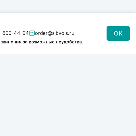
ОК
) 600-44-94
order@sibvols.ru
звинения за возможные неудобства.
Подписаться
Нажимая на кнопку, вы соглашаетесь с
обработкой персональных данных
Политика конфиденциальности
2026 © SIBVOLS