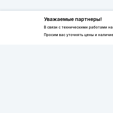
Уважаемые партнеры!
В связи с техническими работами на
Просим вас уточнять цены и наличи
О компан
8 (800) 600-44-94
Каталог
ПН-ПТ 9:00 - 18:00
ООО «ФО
order@sibvols.ru
ИНН 5038