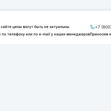
 сайте цены могут быть не актуальны.
+7 (800
е по телефону или по e-mail у наших менеджеров
Приносим и
ии
Доставка и оплата
Контакты
ТОНИКС.ПРО»
КПП 540601001
127277
ОГРН 1175050004293