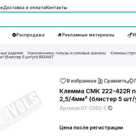
ве
Доставка и оплата
Контакты
Распродажа
Рекламные материалы
И
ные изделия
Наконечники, гильзы и силовые зажимы
Клеммы стро
м² (блистер 5 шт/уп) REXANT
В избранное
Сравнить
Клемма СМК 222-422R пр
2,5/4мм² (блистер 5 шт
Артикул:
07-5262-5
Цена после регистрации