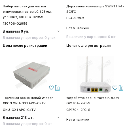
Набор палочек для чистки
Держатель коннектора SWIFT HF4-
оптических портов LC 1.25мм,
SC/FC
уп.100шт, 130706-02959
HF4-SC/FC
130706-02959
Нет в наличии
В наличии
6 уп.
В наличии у партнеров: 0 шт
В наличии у партнеров: 0 упак
Цена после регистрации
Цена после регистрации
Терминал абонентский Wispen
Устройство абонентское BDCOM
XPON ONU-GX1 APC+CaTV
GP1704-2FC-S
ONU-GX1 APC+CaTV
GP1704-2FC-S
В наличии
213 шт.
Нет в наличии
В наличии у партнеров: 0 шт