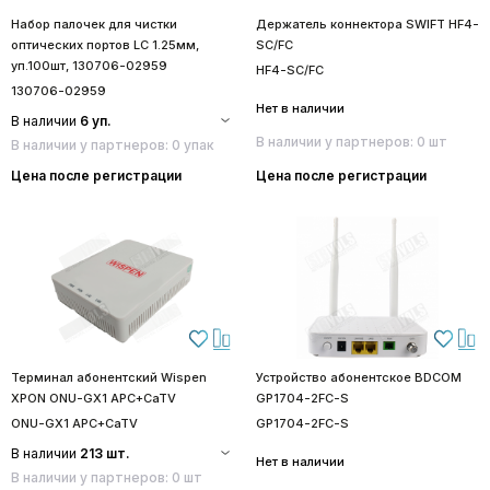
Набор палочек для чистки
Держатель коннектора SWIFT HF4-
оптических портов LC 1.25мм,
SC/FC
уп.100шт, 130706-02959
HF4-SC/FC
130706-02959
Нет в наличии
В наличии
6 уп.
В наличии у партнеров: 0 шт
В наличии у партнеров: 0 упак
Цена после регистрации
Цена после регистрации
Терминал абонентский Wispen
Устройство абонентское BDCOM
XPON ONU-GX1 APC+CaTV
GP1704-2FC-S
ONU-GX1 APC+CaTV
GP1704-2FC-S
В наличии
213 шт.
Нет в наличии
В наличии у партнеров: 0 шт